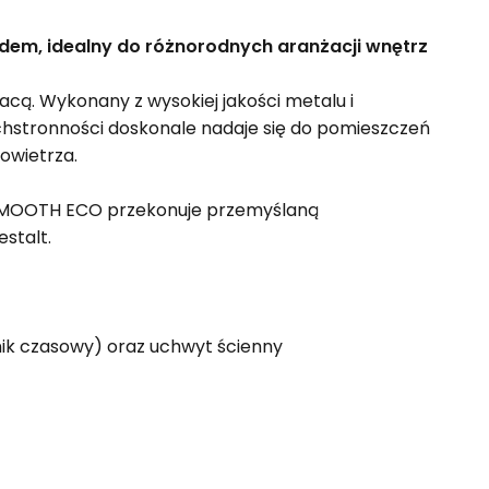
dem, idealny do różnorodnych aranżacji wnętrz
cą. Wykonany z wysokiej jakości metalu i
echstronności doskonale nadaje się do pomieszczeń
powietrza.
G SMOOTH ECO przekonuje przemyślaną
stalt.
znik czasowy) oraz uchwyt ścienny