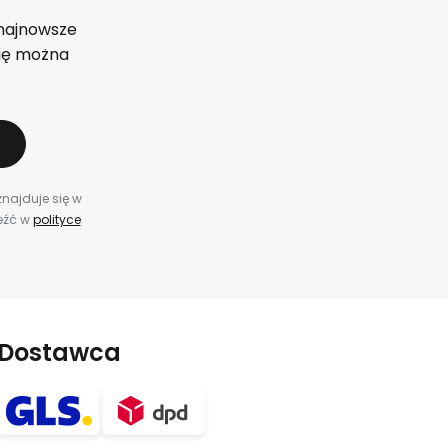
 najnowsze
się można
znajduje się w
leźć w
polityce
Dostawca