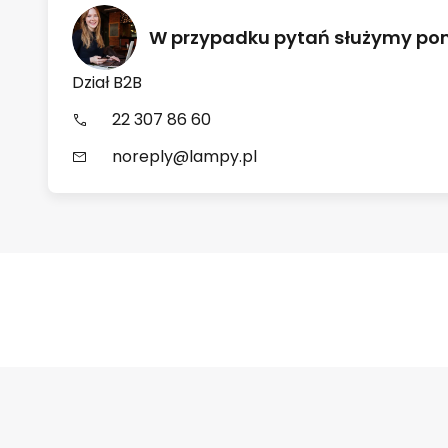
W przypadku pytań służymy p
Dział B2B
22 307 86 60
noreply@lampy.pl