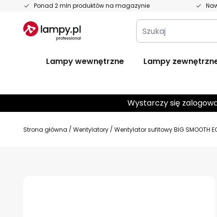
Przejdź
Ponad 2 mln produktów na magazynie
Naw
do
Szukaj
treści
Lampy wewnętrzne
Lampy zewnętrzn
Wystarczy się zalogowa
Strona główna
Wentylatory
Wentylator sufitowy BIG SMOOTH EC
Przejdź
na
koniec