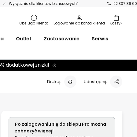
Wyłącznie dla klientów biznesowych⁵
22 307 86 60
iwanie
Obsługa klienta
Logowanie do konta klienta
Koszyk
ia
Outlet
Zastosowanie
Serwis
5% dodatkowej zniżki!
Drukuj:
Udostępnij:
Po zalogowaniu się do sklepu Pro można
zobaczyć więcej!