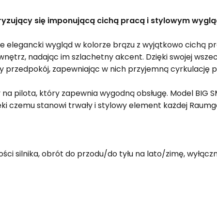
yzujący się imponującą cichą pracą i stylowym wyglą
 elegancki wygląd w kolorze brązu z wyjątkowo cichą pra
 wnętrz, nadając im szlachetny akcent. Dzięki swojej wsz
 czy przedpokój, zapewniając w nich przyjemną cyrkulację 
ny na pilota, który zapewnia wygodną obsługę. Model BI
zięki czemu stanowi trwały i stylowy element każdej Raumge
ści silnika, obrót do przodu/do tyłu na lato/zimę, wyłąc