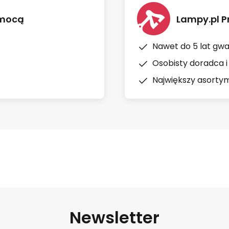
omocą
Lampy.pl P
Nawet do 5 lat gwa
Osobisty doradca i
Największy asortym
Newsletter