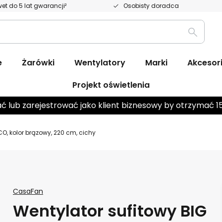
et do 5 lat gwarancji²
Osobisty doradca
Wyszuk
e
Żarówki
Wentylatory
Marki
Akcesor
Projekt oświetlenia
ć lub zarejestrować jako klient biznesowy by otrzymać 1
O, kolor brązowy, 220 cm, cichy
CasaFan
Wentylator sufitowy BIG