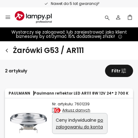
Przejdź
Nawet do 5 lat gwarancji²
do
treści
Wystarczy się zalogować lub zarejestrować jako klient
biznesowy by otrzymać 15% dodatkowej zniżki!
Żarówki G53 / AR111
2 artykuły
Filtr
PAULMANN
Paulmann reflektor LED AR111 8W 12V 24° 2 700 K
Nr. artykułu:
7601239
Arkusz danych
Ceny indywidualne
po
zalogowaniu do konta