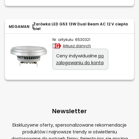
Żarówka LED G53 13W Dual Beam AC 12 V ciepła
MEGAMAN
biel
Nr. artykułu:
6530321
Arkusz danych
Ceny indywidualne
po
zalogowaniu do konta
Newsletter
Ekskluzywne oferty, spersonalizowane rekomendacje
produktów i najnowsze trendy w oświetleniu
dostosowane do potrzeb firmy. Rejestrując się można