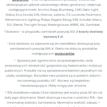
obowiązuje po upływie ustawowego okresu gwarancji i obejmuje
następujące marki: Arcchio, Bopp, Brumberg, CMD, Deko-Light,
Dotlux, Erco, Escale, EVN, Glamox, Juliana, LTS, Lucande, Paulmann,
Performance in Lighting, Philips, Regent, Ribag, RZB, Schuller, Siteco,
SLV, Steinel, The Light Group, Westinghouse, WIBRE, XAL, Zumtobel.
³ Dostawa - w przypadku zamówień powyżej 300 zł
koszty dostawy
wynoszą 5 zł.
⁴ Kod rabatowy za zapisanie się do newslettera obowiązuje przy
zamówieniach powyżej 699 zł. Oferta nie dotyczy produktów
następujących
producentów
.
⁵ Sprzedaż jest ograniczona do przedsiębiorstw, osób
prowadzących działalność gospodarczą, freelancerów i instytucji
publicznych. Produkty nie są sprzedawane klientom prywatnym do
użytku osobistego. Wszystkie ceny podane są w polskich złotych i
nie zawierają podatku VAT. Wyceny są bezpłatne i
niezobowiązujące. Oferty mogą ulec zmianie.
* 15% dodatkowo rabatu | Kod rabatowy jest ważny przez 90 dni od
daty jego otrzymania. Klient otrzymuje voucher o wartości 15% - bez
minimalnej wartości zamówienia. Minimalna wartość zakupu =