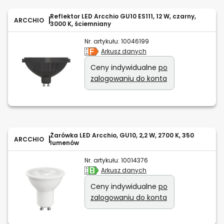
Reflektor LED Arcchio GU10 ES111, 12 W, czarny,
ARCCHIO
3000 K, ściemniany
Nr. artykułu:
10046199
Arkusz danych
Ceny indywidualne
po
zalogowaniu do konta
Żarówka LED Arcchio, GU10, 2,2 W, 2700 K, 350
ARCCHIO
lumenów
Nr. artykułu:
10014376
Arkusz danych
Ceny indywidualne
po
zalogowaniu do konta