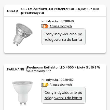
OSRAM Żarówka LED Reflektor GU10 6,9W 60° 830
OSRAM
przezroczysta
Nr. artykułu:
10038840
Arkusz danych
Ceny indywidualne
po
zalogowaniu do konta
Paulmann Reflektor LED 4000 K biały GU10 8 W
PAULMANN
ściemniany 36°
Nr. artykułu:
10029457
Arkusz danych
Ceny indywidualne
po
zalogowaniu do konta