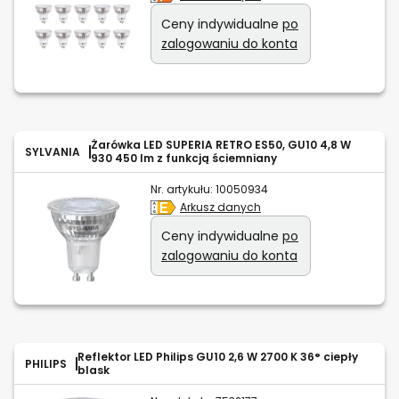
Ceny indywidualne
po
zalogowaniu do konta
Żarówka LED SUPERIA RETRO ES50, GU10 4,8 W
SYLVANIA
930 450 lm z funkcją ściemniany
Nr. artykułu:
10050934
Arkusz danych
Ceny indywidualne
po
zalogowaniu do konta
Reflektor LED Philips GU10 2,6 W 2700 K 36° ciepły
PHILIPS
blask