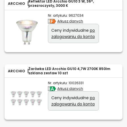
Reflektor LED Arcchio GU10 3 W, 36°,
ARCCHIO
przezroczysty, 3000 K
Nr. artykułu:
9627034
Arkusz danych
Ceny indywidualne
po
zalogowaniu do konta
Żarówka LED Arcchio GU10 4,7W 2700K 850lm
ARCCHIO
szklana zestaw 10 szt
Nr. artykułu:
10026331
Arkusz danych
Ceny indywidualne
po
zalogowaniu do konta