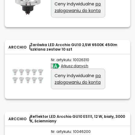
Ceny indywidualne
po
zalogowaniu do konta
Żarówka LED Arcchio GU10 2,5W 6500K 450lm
ARCCHIO
szklana zestaw 10 szt
Nr. artykułu:
10026310
Arkusz danych
Ceny indywidualne
po
zalogowaniu do konta
Reflektor LED Arcchio GU10 ES111, 12 W, biały, 3000
ARCCHIO
K, ściemniany
Nr. artykułu:
10046200