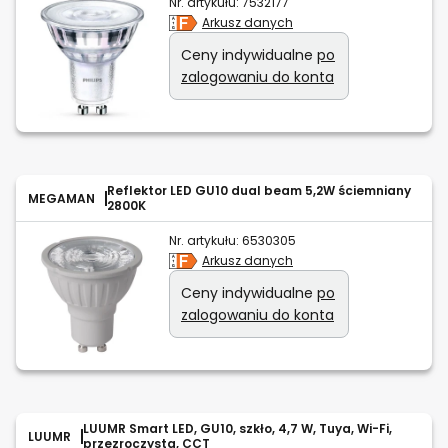
Nr. artykułu:
7532177
Arkusz danych
Ceny indywidualne
po
zalogowaniu do konta
Reflektor LED GU10 dual beam 5,2W ściemniany
MEGAMAN
2800K
Nr. artykułu:
6530305
Arkusz danych
Ceny indywidualne
po
zalogowaniu do konta
LUUMR Smart LED, GU10, szkło, 4,7 W, Tuya, Wi-Fi,
LUUMR
przezroczysta, CCT