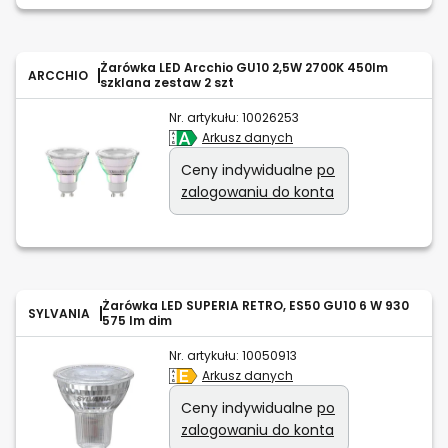
Żarówka LED Arcchio GU10 2,5W 2700K 450lm
ARCCHIO
szklana zestaw 2 szt
Nr. artykułu:
10026253
Arkusz danych
Ceny indywidualne
po
zalogowaniu do konta
Żarówka LED SUPERIA RETRO, ES50 GU10 6 W 930
SYLVANIA
575 lm dim
Nr. artykułu:
10050913
Arkusz danych
Ceny indywidualne
po
zalogowaniu do konta