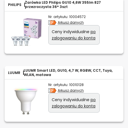
Żarówka LED Philips GU10 4,6W 355lm 827
PHILIPS
przezroczysta 36° 3szt
Nr. artykułu:
10004572
Arkusz danych
Ceny indywidualne
po
zalogowaniu do konta
LUUMR Smart LED, GU10, 4,7 W, RGBW, CCT, Tuya,
LUUMR
WLAN, matowa
Nr. artykułu:
10010128
Arkusz danych
Ceny indywidualne
po
zalogowaniu do konta