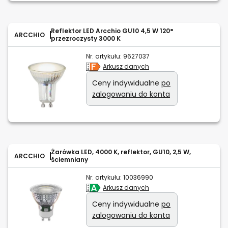
Reflektor LED Arcchio GU10 4,5 W 120°
ARCCHIO
przezroczysty 3000 K
Nr. artykułu:
9627037
Arkusz danych
Ceny indywidualne
po
zalogowaniu do konta
Żarówka LED, 4000 K, reflektor, GU10, 2,5 W,
ARCCHIO
ściemniany
Nr. artykułu:
10036990
Arkusz danych
Ceny indywidualne
po
zalogowaniu do konta