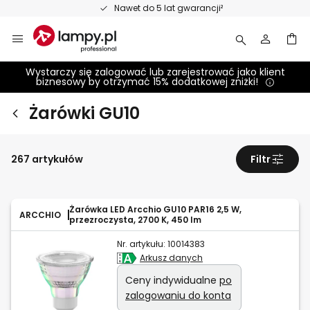
Przejdź
Nawet do 5 lat gwarancji²
do
treści
Wystarczy się zalogować lub zarejestrować jako klient
biznesowy by otrzymać 15% dodatkowej zniżki!
Żarówki GU10
267 artykułów
Filtr
Żarówka LED Arcchio GU10 PAR16 2,5 W,
ARCCHIO
przezroczysta, 2700 K, 450 lm
Nr. artykułu:
10014383
Arkusz danych
Ceny indywidualne
po
zalogowaniu do konta