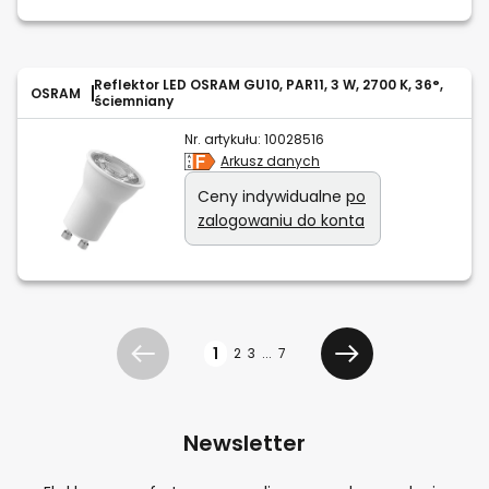
Reflektor LED OSRAM GU10, PAR11, 3 W, 2700 K, 36°,
OSRAM
ściemniany
Nr. artykułu:
10028516
Arkusz danych
Ceny indywidualne
po
zalogowaniu do konta
Strona
1
2
3
...
7
Poprzedni
Dalej
Newsletter