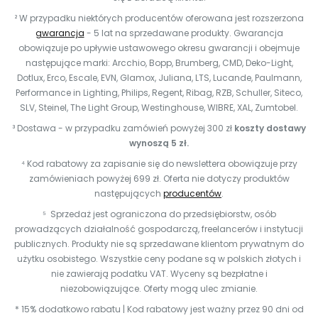
² W przypadku niektórych producentów oferowana jest rozszerzona
gwarancja
- 5 lat na sprzedawane produkty. Gwarancja
obowiązuje po upływie ustawowego okresu gwarancji i obejmuje
następujące marki: Arcchio, Bopp, Brumberg, CMD, Deko-Light,
Dotlux, Erco, Escale, EVN, Glamox, Juliana, LTS, Lucande, Paulmann,
Performance in Lighting, Philips, Regent, Ribag, RZB, Schuller, Siteco,
SLV, Steinel, The Light Group, Westinghouse, WIBRE, XAL, Zumtobel.
³ Dostawa - w przypadku zamówień powyżej 300 zł
koszty dostawy
wynoszą 5 zł.
⁴ Kod rabatowy za zapisanie się do newslettera obowiązuje przy
zamówieniach powyżej 699 zł. Oferta nie dotyczy produktów
następujących
producentów
.
⁵ Sprzedaż jest ograniczona do przedsiębiorstw, osób
prowadzących działalność gospodarczą, freelancerów i instytucji
publicznych. Produkty nie są sprzedawane klientom prywatnym do
użytku osobistego. Wszystkie ceny podane są w polskich złotych i
nie zawierają podatku VAT. Wyceny są bezpłatne i
niezobowiązujące. Oferty mogą ulec zmianie.
* 15% dodatkowo rabatu | Kod rabatowy jest ważny przez 90 dni od