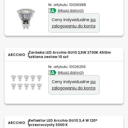
Nr. artykułu:
10036988
Arkusz danych
Ceny indywidualne
po
zalogowaniu do konta
Żarówka LED Arcchio GU10 2,5W 2700K 450lm
ARCCHIO
szklana zestaw 10 szt
Nr. artykułu:
10026256
Arkusz danych
Ceny indywidualne
po
zalogowaniu do konta
Reflektor LED Arcchio GU10 3,4 W 120°
ARCCHIO
przezroczysty 3000 K