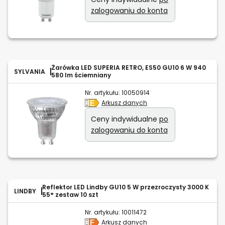
zalogowaniu do konta
Żarówka LED SUPERIA RETRO, ES50 GU10 6 W 940
SYLVANIA
580 lm ściemniany
Nr. artykułu:
10050914
Arkusz danych
Ceny indywidualne
po
zalogowaniu do konta
Reflektor LED Lindby GU10 5 W przezroczysty 3000 K
LINDBY
55° zestaw 10 szt
Nr. artykułu:
10011472
Arkusz danych