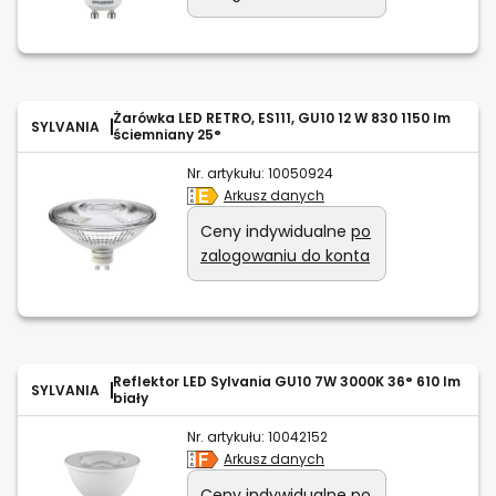
Żarówka LED RETRO, ES111, GU10 12 W 830 1150 lm
SYLVANIA
ściemniany 25°
Nr. artykułu:
10050924
Arkusz danych
Ceny indywidualne
po
zalogowaniu do konta
Reflektor LED Sylvania GU10 7W 3000K 36° 610 lm
SYLVANIA
biały
Nr. artykułu:
10042152
Arkusz danych
Ceny indywidualne
po