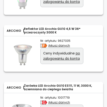
zalogowaniu do konta
Reflektor LED Arcchio GU10 4,5 W 36°
ARCCHIO
przezroczysty 3000 K
Nr. artykułu:
9627035
Arkusz danych
Ceny indywidualne
po
zalogowaniu do konta
Żarówka LED Arcchio GU10 ES111, 11 W, 3000 K,
ARCCHIO
ściemniana do ciepłego światła
Nr. artykułu:
10017719
Arkusz danych