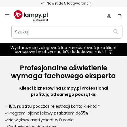
Przejdź
Nawet do 5 lat gwarancji²
do
treści
Szukaj
Wysz
Wystarczy się zalogować lub zarejestrować jako klient
biznesowy by otrzymać 15% dodatkowej zniżki!
Profesjonalne oświetlenie
wymaga fachowego eksperta
Klienci biznesowi na Lampy.pl Professional
profitują od samego początku:
15% rabatu
podczas rejestracji konta klienta *
Program lojalnościowy z rabatem do
55%¹
Największy asortyment w Europie
Profesjonalne doradztwo