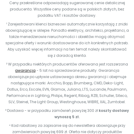
Ceny przekreślone odpowiadają sugerowanej cenie detalicznej
producenta. Wszystkie ceny podane są w polskich złotych, bez
podatku VAT i kosztów dostawy.
¹ Zarejestrowani klienci biznesowi automatycznie korzystają z zniżki
obowiązującej w sklepie. Ponadto elektrycy, architekci, projektanci, a
także menedżerowie nieruchomości i obiektów mogą otrzymać
specjalne oferty i warunki dostosowane do ich konkretnych potrzeb.
Aby uzyskać więcej informacji na ten temat należy skontaktować
się z doradcą klienta.
² W przypadku niektórych producentów oferowana jest rozszerzona
gwarancja
- 5 lat na sprzedawane produkty. Gwarancja
obowiązuje po upływie ustawowego okresu gwarancji i obejmuje
następujące marki: Arcchio, Bopp, Brumberg, CMD, Deko-Light,
Dotlux, Erco, Escale, EVN, Glamox, Juliana, LTS, Lucande, Paulmann,
Performance in Lighting, Philips, Regent, Ribag, RZB, Schuller, Siteco,
SLV, Steinel, The Light Group, Westinghouse, WIBRE, XAL, Zumtobel.
³ Dostawa - w przypadku zamówień powyżej 300 zł
koszty dostawy
wynoszą 5 zł.
⁴ Kod rabatowy za zapisanie się do newslettera obowiązuje przy
zamówieniach powyżej 699 zł. Oferta nie dotyczy produktów