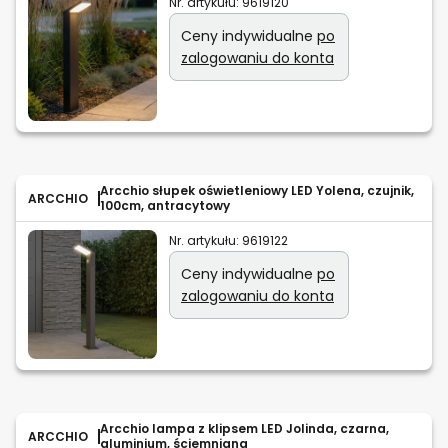
Nr. artykułu:
9619120
Ceny indywidualne
po
zalogowaniu do konta
Arcchio słupek oświetleniowy LED Yolena, czujnik,
ARCCHIO
100cm, antracytowy
Nr. artykułu:
9619122
Ceny indywidualne
po
zalogowaniu do konta
Arcchio lampa z klipsem LED Jolinda, czarna,
ARCCHIO
aluminium, ściemniana