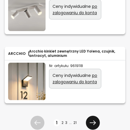
Ceny indywidualne
po
zalogowaniu do konta
Arcchio kinkiet zewnętrzny LED Yolena, czujnik,
ARCCHIO
antracyt, aluminium
Nr. artykułu:
9619118
Ceny indywidualne
po
zalogowaniu do konta
Strona
1
2
3
...
21
Poprzedni
Dalej