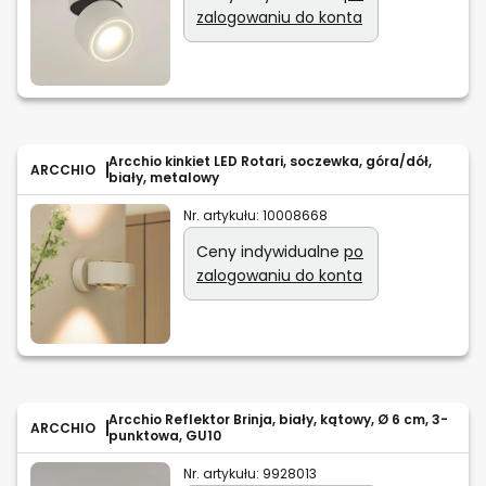
zalogowaniu do konta
Arcchio kinkiet LED Rotari, soczewka, góra/dół,
ARCCHIO
biały, metalowy
Nr. artykułu:
10008668
Ceny indywidualne
po
zalogowaniu do konta
Arcchio Reflektor Brinja, biały, kątowy, Ø 6 cm, 3-
ARCCHIO
punktowa, GU10
Nr. artykułu:
9928013