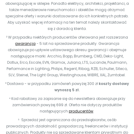
obowiązującej w sklepie. Ponadto elektrycy, architekci, projektanci, a
także menedżerowie nieruchomości i obiektów mogą otrzymać
specjalne oferty i warunki dostosowane do ich konkretnych potrzeb.
Aby uzyskać więcej informacji na ten temat należy skontaktować
się z doradcą klienta.
² W przypadku niektórych producentów oferowana jest rozszerzona
gwarancja
- 5 lat na sprzedawane produkty. Gwarancja
obowiązuje po upływie ustawowego okresu gwarancji i obejmuje
następujące marki: Arcchio, Bopp, Brumberg, CMD, Deko-Light,
Dotlux, Erco, Escale, EVN, Glamox, Juliana, LTS, Lucande, Paulmann,
Performance in Lighting, Philips, Regent, Ribag, RZB, Schuller, Siteco,
SLV, Steinel, The Light Group, Westinghouse, WIBRE, XAL, Zumtobel.
³ Dostawa - w przypadku zamówień powyżej 300 zł
koszty dostawy
wynoszą 5 zł.
⁴ Kod rabatowy za zapisanie się do newslettera obowiązuje przy
zamówieniach powyżej 699 zł. Oferta nie dotyczy produktów
następujących
producentów
.
⁵ Sprzedaż jest ograniczona do przedsiębiorstw, osób
prowadzących działalność gospodarczą, freelancerów i instytucji
publicznych. Produkty nie są sprzedawane klientom prywatnym do