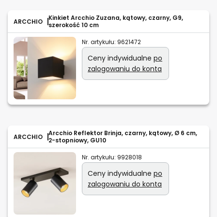
Kinkiet Arcchio Zuzana, kątowy, czarny, G9,
ARCCHIO
szerokość 10 cm
Nr. artykułu:
9621472
Ceny indywidualne
po
zalogowaniu do konta
Arcchio Reflektor Brinja, czarny, kątowy, Ø 6 cm,
ARCCHIO
2-stopniowy, GU10
Nr. artykułu:
9928018
Ceny indywidualne
po
zalogowaniu do konta