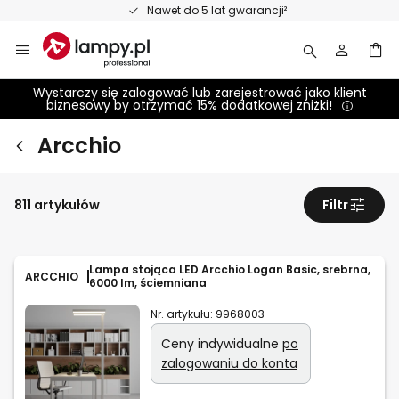
Przejdź
Nawet do 5 lat gwarancji²
do
treści
Wystarczy się zalogować lub zarejestrować jako klient
biznesowy by otrzymać 15% dodatkowej zniżki!
Arcchio
811 artykułów
Filtr
Lampa stojąca LED Arcchio Logan Basic, srebrna,
ARCCHIO
6000 lm, ściemniana
Nr. artykułu:
9968003
Ceny indywidualne
po
zalogowaniu do konta