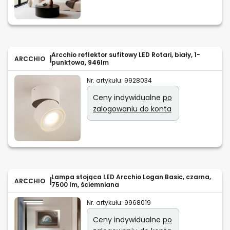
Arcchio reflektor sufitowy LED Rotari, biały, 1-
ARCCHIO
punktowa, 946lm
Nr. artykułu:
9928034
Ceny indywidualne
po
zalogowaniu do konta
Lampa stojąca LED Arcchio Logan Basic, czarna,
ARCCHIO
7500 lm, ściemniana
Nr. artykułu:
9968019
Ceny indywidualne
po