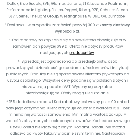
Dotlux, Erco, Escale, EVN, Glamox, Juliana, LTS, Lucande, Paulmann,
Performance in Lighting, Philips, Regent, Ribag, RZB, Schuller, Siteco,
SLV, Steinel, The Light Group, Westinghouse, WIBRE, XAL, Zumtobel.
³ Dostawa - w przypadku zamówień powyżej 300 zł
koszty dostawy
wynoszą 5 zł.
⁴ Kod rabatowy za zapisanie się do newslettera obowiązuje przy
zamówieniach powyżej 699 zł. Oferta nie dotyczy produktów
następujących
producentów
.
⁵ Sprzedaż jest ograniczona do przedsiębiorstw, osób
prowadzących działalność gospodarczą, freelancerów i instytucji
publicznych. Produkty nie są sprzedawane klientom prywatnym do
użytku osobistego. Wszystkie ceny podane są w polskich złotych i
nie zawierają podatku VAT. Wyceny są bezpłatne i
niezobowiązujące. Oferty mogą ulec zmianie.
* 15% dodatkowo rabatu | Kod rabatowy jest ważny przez 90 dni od
daty jego otrzymania. Klient otrzymuje voucher o wartości 15% - bez
minimalnej wartości zamówienia. Minimalna wartość zakupu =
wartość zatrzymanych i opłaconych towarów. Kod jednorazowego
użytku, oferta nie łączy się z innymi kodami. Rabatu nie można
odliczyć od kwoty faktury w późniejszym terminie. Następujący