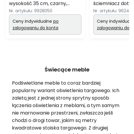
wysokość 35 cm, czarny,
ściemniacz doty
aluminium
aluminium
Nr. artykułu:
9928050
Nr. artykułu:
96245
Ceny indywidualne
po
Ceny indywidual
zalogowaniu do konta
zalogowaniu do k
Świecące meble
Podświetlane meble to coraz bardziej
popularny wariant oświetlenia targowego. Ich
zaletą jest z jednej strony sprytny sposób
łączenia oświetlenia z meblami, a tym samym
nie marnowanie przestrzeni, zwłaszcza jeśli
chodzi o drogi towar, jakim są metry
kwadratowe stoiska targowego. Z drugiej