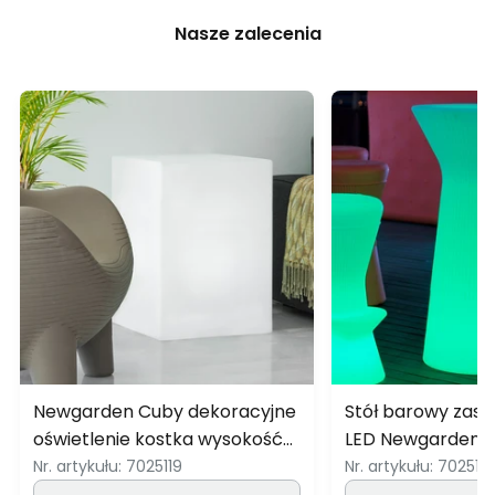
Nasze zalecenia
Newgarden Cuby dekoracyjne
Stół barowy zasi
oświetlenie kostka wysokość
LED Newgarden C
53cm
110 cm
Nr. artykułu:
7025119
Nr. artykułu:
702513