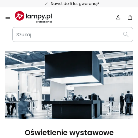
Przejdź
t do 5 lat gwarancji²
Oso
do
treści
Szukaj
Wysz
Oświetlenie wystawowe