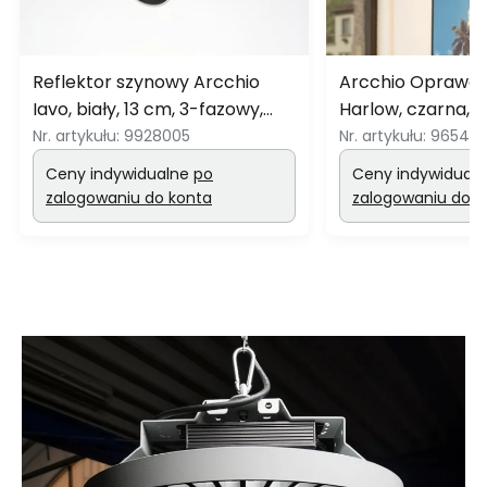
Reflektor szynowy Arcchio
Arcchio Oprawa 
Iavo, biały, 13 cm, 3-fazowy,
Harlow, czarna, 1
GU10
Nr. artykułu:
9928005
Nr. artykułu:
965401
Ceny indywidualne
po
Ceny indywidual
zalogowaniu do konta
zalogowaniu do k