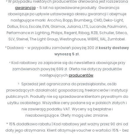
² W przypadku niektórych producentów oferowana jest rozszerzona
gwarancja
- 5 lat na sprzedawane produkty. Gwarancja
obowiązuje po upływie ustawowego okresu gwarancji i obejmuje
następujące marki: Arcchio, Bopp, Brumberg, CMD, Deko-Light,
Dotlux, Erco, Escale, EVN, Glamox, Juliana, LTS, Lucande, Paulmann,
Performance in Lighting, Philips, Regent, Ribag, RZB, Schuller, Siteco,
SLV, Steinel, The Light Group, Westinghouse, WIBRE, XAL, Zumtobel.
³ Dostawa - w przypadku zamówień powyżej 300 zł
koszty dostawy
wynoszą 5 zł.
⁴ Kod rabatowy za zapisanie się do newslettera obowiązuje przy
zamówieniach powyżej 699 zł. Oferta nie dotyczy produktów
następujących
producentów
.
⁵ Sprzedaż jest ograniczona do przedsiębiorstw, osób
prowadzących działalność gospodarczą, freelancerów i instytucji
publicznych. Produkty nie są sprzedawane klientom prywatnym do
użytku osobistego. Wszystkie ceny podane są w polskich złotych i
nie zawierają podatku VAT. Wyceny są bezpłatne i
niezobowiązujące. Oferty mogą ulec zmianie.
* 15% dodatkowo rabatu | Kod rabatowy jest ważny przez 90 dni od
daty jego otrzymania. Klient otrzymuje voucher o wartości 15% - bez