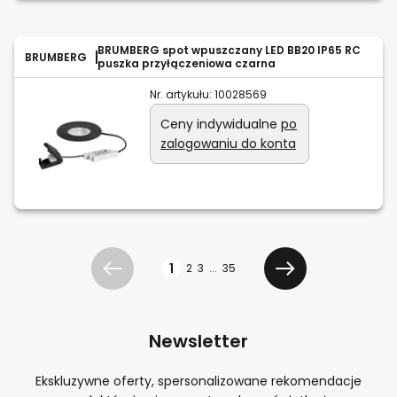
BRUMBERG spot wpuszczany LED BB20 IP65 RC
BRUMBERG
puszka przyłączeniowa czarna
Nr. artykułu:
10028569
Ceny indywidualne
po
zalogowaniu do konta
Strona
1
2
3
...
35
Poprzedni
Dalej
Newsletter
Ekskluzywne oferty, spersonalizowane rekomendacje