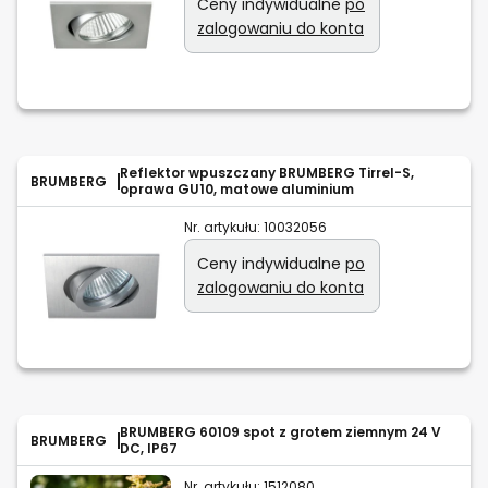
Ceny indywidualne
po
zalogowaniu do konta
Reflektor wpuszczany BRUMBERG Tirrel-S,
BRUMBERG
oprawa GU10, matowe aluminium
Nr. artykułu:
10032056
Ceny indywidualne
po
zalogowaniu do konta
BRUMBERG 60109 spot z grotem ziemnym 24 V
BRUMBERG
DC, IP67
Nr. artykułu:
1512080