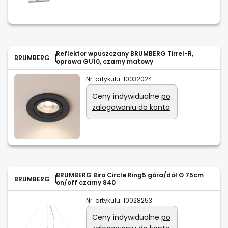
Reflektor wpuszczany BRUMBERG Tirrel-R,
BRUMBERG
oprawa GU10, czarny matowy
Nr. artykułu:
10032024
Ceny indywidualne
po
zalogowaniu do konta
BRUMBERG Biro Circle Ring5 góra/dół Ø 75cm
BRUMBERG
on/off czarny 840
Nr. artykułu:
10028253
Ceny indywidualne
po