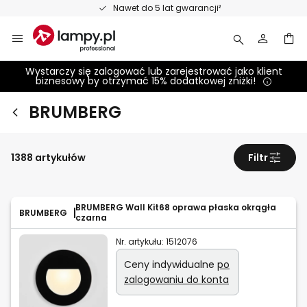
Przejdź
Nawet do 5 lat gwarancji²
do
treści
Wystarczy się zalogować lub zarejestrować jako klient
biznesowy by otrzymać 15% dodatkowej zniżki!
BRUMBERG
1388 artykułów
Filtr
BRUMBERG Wall Kit68 oprawa płaska okrągła
BRUMBERG
czarna
Nr. artykułu:
1512076
Ceny indywidualne
po
zalogowaniu do konta