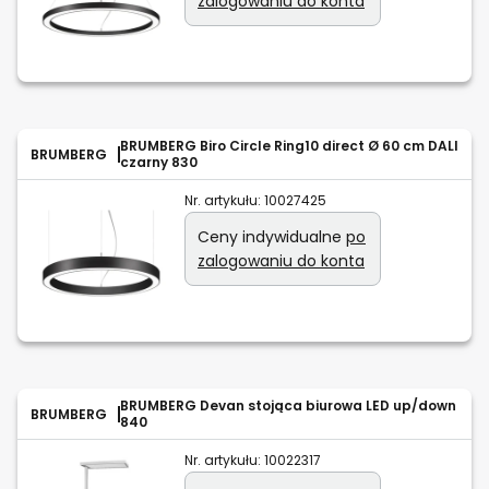
zalogowaniu do konta
BRUMBERG Biro Circle Ring10 direct Ø 60 cm DALI
BRUMBERG
czarny 830
Nr. artykułu:
10027425
Ceny indywidualne
po
zalogowaniu do konta
BRUMBERG Devan stojąca biurowa LED up/down
BRUMBERG
840
Nr. artykułu:
10022317